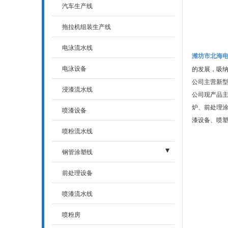
- 通风系统抗震支吊架系统
汽车生产线
- 多管共架抗震支吊架系统
拖拉机组装生产线
- 电气抗震支吊架系统
电泳流水线
潍坊市北海
- 单管抗震支架吊架系统
电泳设备
的发展，吸
公司主营新
浸漆流水线
公司现产品
炉、前处理
喷漆设备
漆设备、喷塑
喷粉流水线
钢管涂塑线
- 钢管
前处理设备
- 钢管横涂
喷漆流水线
- 钢管井涂
喷粉房