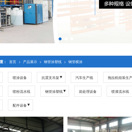
置：
首页
>
产品展示
>
钢管涂塑线
>
钢管横涂
喷涂设备
抗震支吊架
汽车生产线
拖拉机组装生
喷粉流水线
钢管涂塑线
前处理设备
喷漆流水线
配件设备