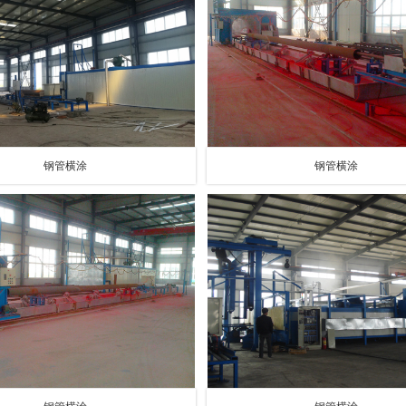
钢管横涂
钢管横涂