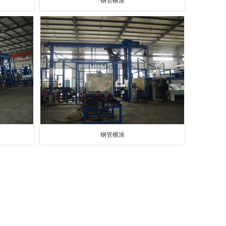
钢管横涂
钢管横涂