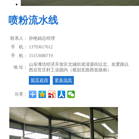
喷粉流水线
联系人：
孙艳娟总经理
手 机：
13793617612
手 机：
15153680719
山东潍坊经济开发区北城街道清源街以北、友爱路以
地 址：
西后官庄村工业园内（规划支路西首路南）
留言咨询
更多信息
分享：