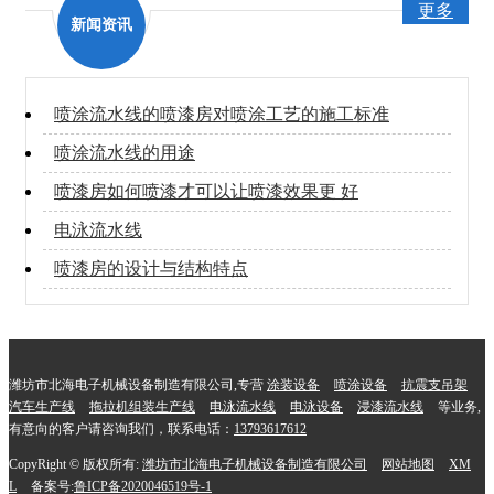
更多
新闻资讯
喷涂流水线的喷漆房对喷涂工艺的施工标准
喷涂流水线的用途
喷漆房如何喷漆才可以让喷漆效果更 好
电泳流水线
喷漆房的设计与结构特点
潍坊市北海电子机械设备制造有限公司,专营
涂装设备
喷涂设备
抗震支吊架
汽车生产线
拖拉机组装生产线
电泳流水线
电泳设备
浸漆流水线
等业务,
有意向的客户请咨询我们，联系电话：
13793617612
CopyRight © 版权所有:
潍坊市北海电子机械设备制造有限公司
网站地图
XM
L
备案号:
鲁ICP备2020046519号-1