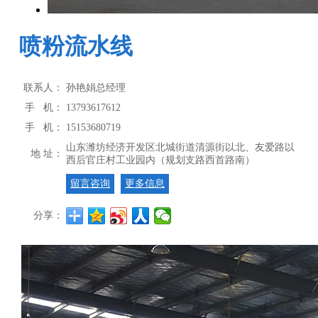
喷粉流水线
联系人：
孙艳娟总经理
手 机：
13793617612
手 机：
15153680719
山东潍坊经济开发区北城街道清源街以北、友爱路以
地 址：
西后官庄村工业园内（规划支路西首路南）
留言咨询
更多信息
分享：