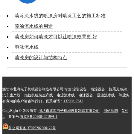
喷涂流水线的喷漆房对喷涂工艺的施工标准
喷涂流水线的用途
喷漆房如何喷漆才可以让喷漆效果更 好
电泳流水线
喷漆房的设计与结构特点
潍坊市北海电子机械设备制造有限公司,专营
涂装设备
喷涂设备
抗震支吊架
汽车生产线
拖拉机组装生产线
电泳流水线
电泳设备
浸漆流水线
等业务,
有意向的客户请咨询我们，联系电话：
13793617612
CopyRight © 版权所有:
潍坊市北海电子机械设备制造有限公司
网站地图
XM
L
备案号:
鲁ICP备2020046519号-1
鲁公网安备
37079202000122号